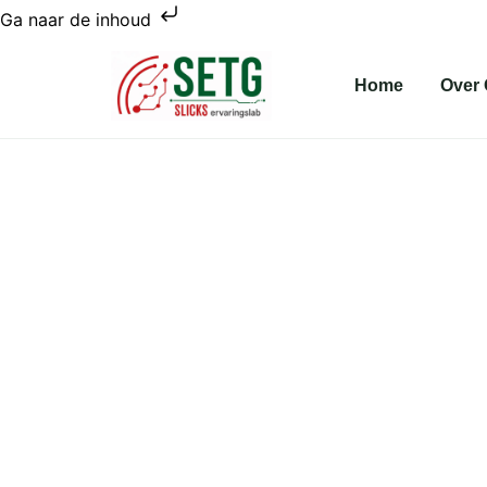
Ga
Ga naar de inhoud
naar
de
Home
Over
inhoud