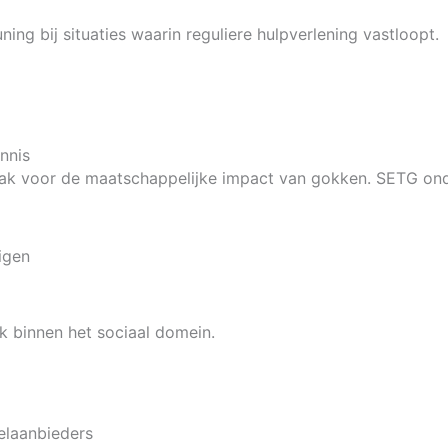
uning bij situaties waarin reguliere hulpverlening vastloopt.
ennis
k voor de maatschappelijke impact van gokken. SETG onder
igen
k binnen het sociaal domein.
elaanbieders