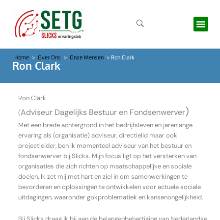
Ga
naar
de
inhoud
Home
>
Over Ons
>
Onze Mensen
> Ron Clark
Ron Clark
Ron Clark
)
Adviseur Dagelijks Bestuur en Fondsenwerver
(
Met een brede achtergrond in het bedrijfsleven en jarenlange
ervaring als (organisatie) adviseur, directielid maar ook
projectleider, ben ik momenteel adviseur van het bestuur en
fondsenwerver bij Slicks. Mijn focus ligt op het versterken van
organisaties die zich richten op maatschappelijke en sociale
doelen. Ik zet mij met hart en ziel in om samenwerkingen te
bevorderen en oplossingen te ontwikkelen voor actuele sociale
uitdagingen, waaronder gokproblematiek en kansenongelijkheid.
Bij Slicks draag ik bij aan de belangenbehartiging van Nederlandse