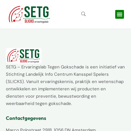
Ga
de
naar
inhoud
de
inhoud
SETG – Ervaringslab Tegen Gokschade is een initiatief van
Stichting Landelijk Info Centrum Kansspel Spelers
(SLICKS). Vanuit ervaringskennis, praktijk en wetenschap
ontwikkelen en implementeren wij producten en
diensten voor preventie, bewustwording en
weerbaarheid tegen gokschade.
Contactgegevens
Marco Polostraat 291B, 1056 DN Amsterdam